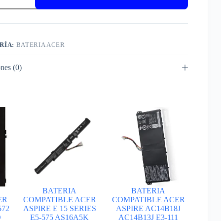
K
RÍA:
BATERIA ACER
A
nes (0)
BATERIA
BATERIA
ER
COMPATIBLE ACER
COMPATIBLE ACER
572
ASPIRE E 15 SERIES
ASPIRE AC14B18J
O
E5-575 AS16A5K
AC14B13J E3-111