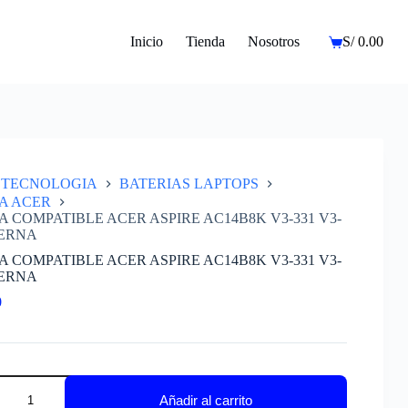
Inicio
Tienda
Nosotros
S/
0.00
Carro
de
compra
TECNOLOGIA
BATERIAS LAPTOPS
A ACER
A COMPATIBLE ACER ASPIRE AC14B8K V3-331 V3-
TERNA
A COMPATIBLE ACER ASPIRE AC14B8K V3-331 V3-
TERNA
0
A
IBLE
Añadir al carrito