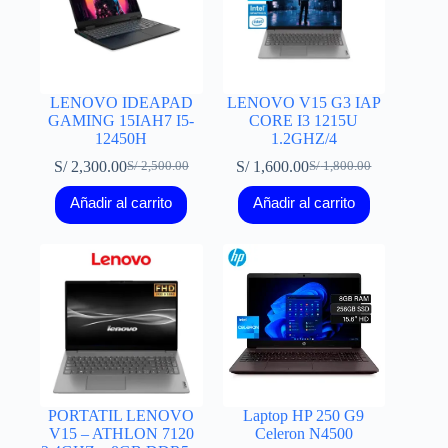
LENOVO IDEAPAD
LENOVO V15 G3 IAP
GAMING 15IAH7 I5-
CORE I3 1215U
12450H
1.2GHZ/4
S/
2,300.00
S/
1,600.00
S/
2,500.00
S/
1,800.00
El
El
El
El
precio
precio
precio
precio
Añadir al carrito
Añadir al carrito
original
actual
original
actual
era:
es:
era:
es:
S/ 2,500.00.
S/ 2,300.00.
S/ 1,800.00.
S/ 1,600.00.
PORTATIL LENOVO
Laptop HP 250 G9
V15 – ATHLON 7120
Celeron N4500