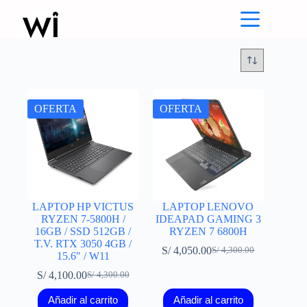
Saltar
al
contenido
OFERTA
OFERTA
LAPTOP HP VICTUS
LAPTOP LENOVO
RYZEN 7-5800H /
IDEAPAD GAMING 3
16GB / SSD 512GB /
RYZEN 7 6800H
T.V. RTX 3050 4GB /
S/
4,050.00
S/
4,300.00
El
El
15.6″ / W11
precio
precio
S/
4,100.00
S/
4,300.00
El
El
original
actual
precio
precio
era:
es:
Añadir al carrito
Añadir al carrito
original
actual
S/ 4,300.00.
S/ 4,050.00.