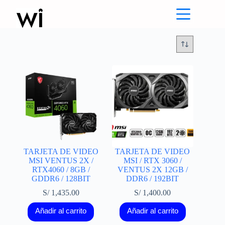
Saltar
al
contenido
TARJETA DE VIDEO
TARJETA DE VIDEO
MSI VENTUS 2X /
MSI / RTX 3060 /
RTX4060 / 8GB /
VENTUS 2X 12GB /
GDDR6 / 128BIT
DDR6 / 192BIT
S/
1,435.00
S/
1,400.00
Añadir al carrito
Añadir al carrito