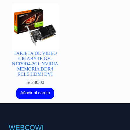
TARJETA DE VIDEO
GIGABYTE GV-
N1030D4-2GL NVIDIA
MEMORIA DDR4
PCI.E HDMI DVI
S/
230.00
Añadir al carrito
WEBCOWI