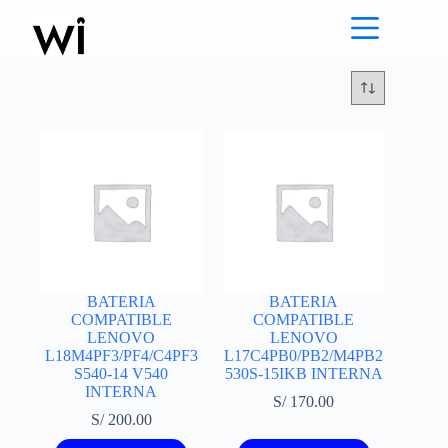
Saltar
al
contenido
BATERIA
BATERIA
COMPATIBLE
COMPATIBLE
LENOVO
LENOVO
L18M4PF3/PF4/C4PF3
L17C4PB0/PB2/M4PB2
S540-14 V540
530S-15IKB INTERNA
INTERNA
S/
170.00
S/
200.00