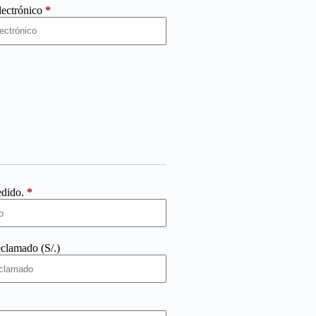
lectrónico
*
edido.
*
clamado (S/.)