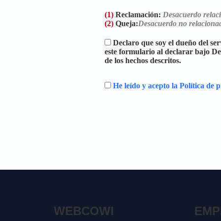
(1)
Reclamación:
Desacuerdo relacio
(2)
Queja:
Desacuerdo no relacionado 
Declaro que soy el dueño del serv
este formulario al declarar bajo D
de los hechos descritos.
He leído y acepto la Política de 
WEBCOWI
EMP