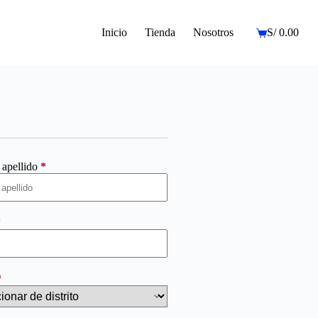
Inicio
Tienda
Nosotros
S/
0.00
Carro
de
compra
apellido
*
*
*