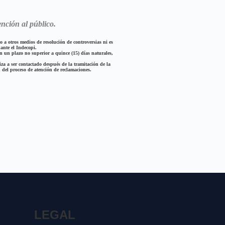
ención al público.
 a otros medios de resolución de controversias ni es
ante el Indecopi.
 un plazo no superior a quince (15) días naturales,
iza a ser contactado después de la tramitación de la
n del proceso de atención de reclamaciones.
LEGAL