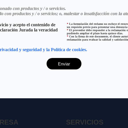
nado con productos y / o servicios.
con productos y / o servicios; o, malestar o insatisfacción con la at
icio y acepto el contenido de
*
La formulación del reclamo no excluye el recurso
un requisito previo para presentar una denuncia 
eclaración Jurada la veracidad
*
El proveedor debe responder a la reclamación en
pudiendo ampliar el plazo hasta quince días.
*
Con la firma de este documento, el cliente autor
reclamación para evaluar la calidad y satisfacció
privacidad y seguridad y la Política de cookies.
RESA
SERVICIOS