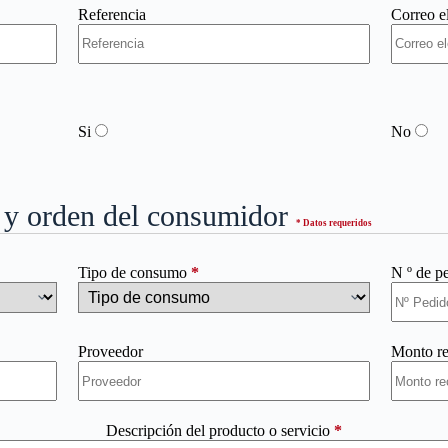
Referencia
Correo e
Si
No
o y orden del consumidor
* Datos requeridos
Tipo de consumo
*
N º de p
Proveedor
Monto re
Descripción del producto o servicio
*