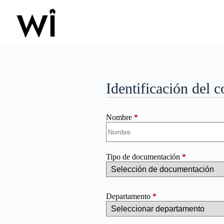
Saltar
al
contenido
Identificación del
Nombre
*
Tipo de documentación
*
Departamento
*