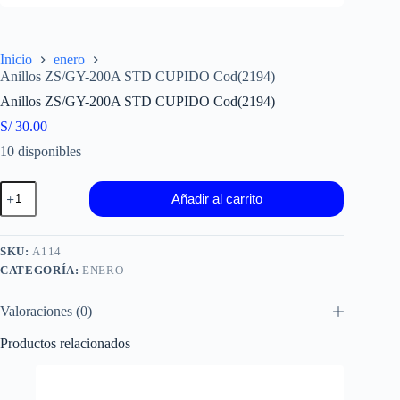
Inicio
enero
Anillos ZS/GY-200A STD CUPIDO Cod(2194)
Anillos ZS/GY-200A STD CUPIDO Cod(2194)
S/
30.00
10 disponibles
Anillos
Añadir al carrito
ZS/GY-
200A
STD
CUPIDO
SKU:
A114
Cod(2194)
CATEGORÍA:
ENERO
cantidad
Valoraciones (0)
Productos relacionados