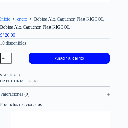
Inicio
enero
Bobina Alta Capuchon Plast KIGCOL
Bobina Alta Capuchon Plast KIGCOL
S/
20.00
10 disponibles
Bobina
Añadir al carrito
Alta
Capuchon
Plast
KIGCOL
SKU:
0.403
cantidad
CATEGORÍA:
ENERO
Valoraciones (0)
Productos relacionados