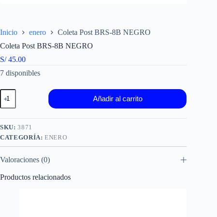
Inicio
enero
Coleta Post BRS-8B NEGRO
Coleta Post BRS-8B NEGRO
S/
45.00
7 disponibles
Coleta
Añadir al carrito
Post
BRS-
8B
NEGRO
SKU:
3871
cantidad
CATEGORÍA:
ENERO
Valoraciones (0)
Productos relacionados