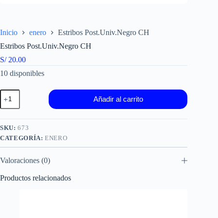
Inicio
enero
Estribos Post.Univ.Negro CH
Estribos Post.Univ.Negro CH
S/
20.00
10 disponibles
Estribos
Añadir al carrito
Post.Univ.Negro
CH
cantidad
SKU:
673
CATEGORÍA:
ENERO
Valoraciones (0)
Productos relacionados