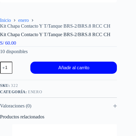
Inicio
enero
Kit Chapa Contacto Y T/Tanque BRS-2/BRS.8 RCC CH
Kit Chapa Contacto Y T/Tanque BRS-2/BRS.8 RCC CH
S/
60.00
10 disponibles
Kit
Añadir al carrito
Chapa
Contacto
Y
T/Tanque
SKU:
322
BRS-
CATEGORÍA:
ENERO
2/BRS.8
RCC
CH
Valoraciones (0)
cantidad
Productos relacionados