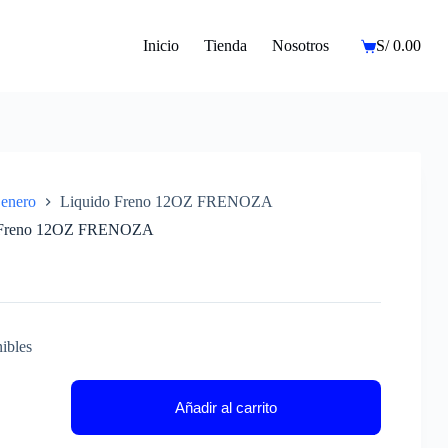
Inicio
Tienda
Nosotros
S/
0.00
Carro
de
compra
enero
Liquido Freno 12OZ FRENOZA
 Freno 12OZ FRENOZA
ibles
Añadir al carrito
A