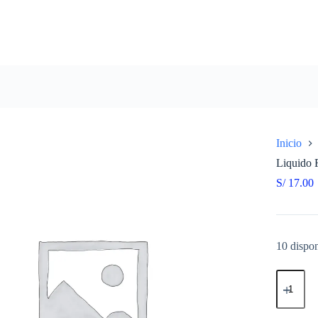
Inicio
Liquido
S/
17.00
10 dispon
Liquido
Freno
12OZ
FRENOZ