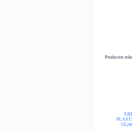
Productos rel
AB
PLAST
5X2