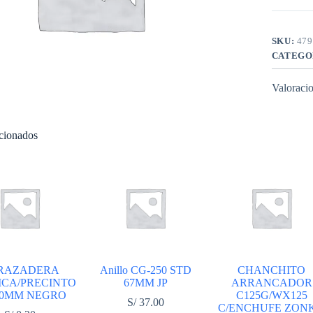
cantidad
SKU:
479
CATEGO
Valoracio
acionados
RAZADERA
Anillo CG-250 STD
CHANCHITO
ICA/PRECINTO
67MM JP
ARRANCADOR
00MM NEGRO
C125G/WX125
S/
37.00
C/ENCHUFE ZON