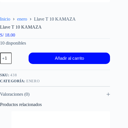
Inicio
enero
Llave T 10 KAMAZA
Llave T 10 KAMAZA
S/
18.00
10 disponibles
Llave
Añadir al carrito
T
10
KAMAZA
cantidad
SKU:
438
CATEGORÍA:
ENERO
Valoraciones (0)
Productos relacionados