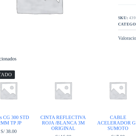
cantidad
SKU:
439
CATEGO
Valoracio
acionados
TADO
os CG 300 STD
CINTA REFLECTIVA
CABLE
2MM TP JP
ROJA /BLANCA 3M
ACELERADOR G
ORIGINAL
SUMOTO
S/
38.00