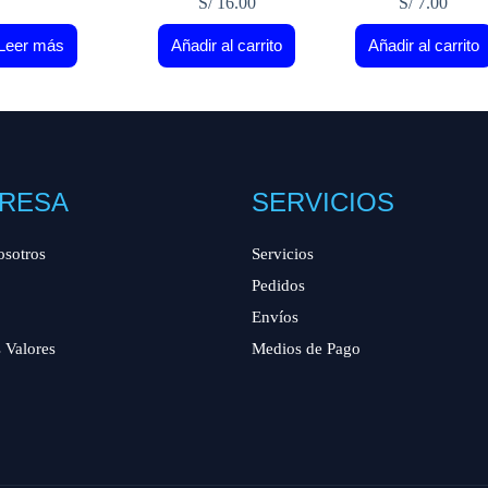
S/
16.00
S/
7.00
Leer más
Añadir al carrito
Añadir al carrito
RESA
SERVICIOS
osotros
Servicios
Pedidos
Envíos
 Valores
Medios de Pago