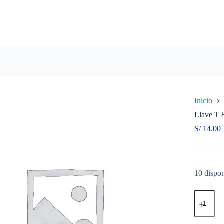
Inicio
Llave T
S/
14.00
10 dispon
Llave
T
8
TOOLTE