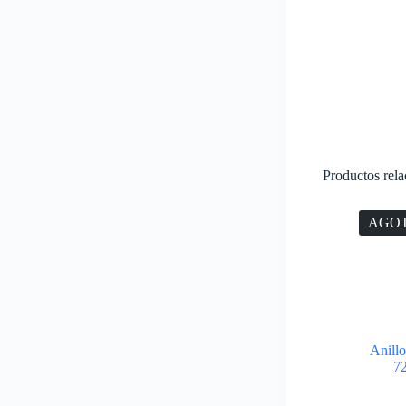
Productos rel
AGO
Anill
7