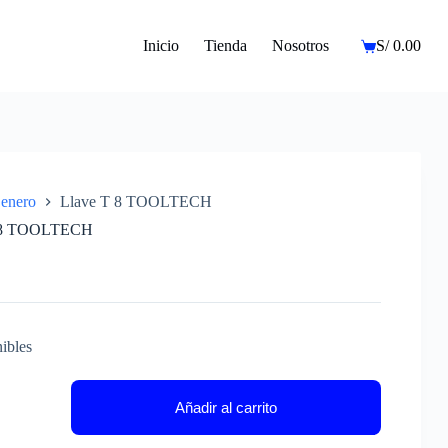
Inicio
Tienda
Nosotros
S/
0.00
Carro
de
compra
enero
Llave T 8 TOOLTECH
 8 TOOLTECH
ibles
Añadir al carrito
CH