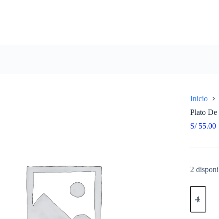
Inicio
Plato D
S/
55.00
2 disponi
Plato
De
Disco
BRS