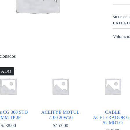
Delant
RCC
CH
cantidad
SKU:
863
CATEGO
Valoracio
acionados
TADO
os CG 300 STD
ACEITYE MOTUL
CABLE
2MM TP JP
7100 20W50
ACELERADOR G
SUMOTO
S/
38.00
S/
53.00