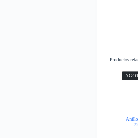
Productos rel
AGO
Anill
7