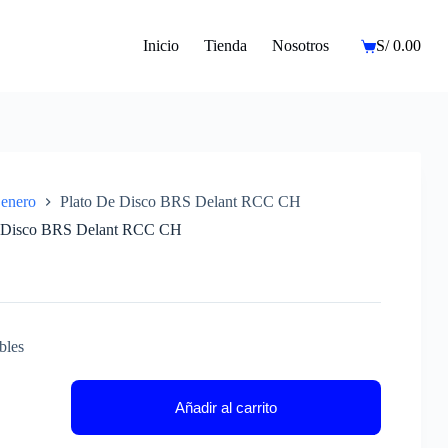
Inicio
Tienda
Nosotros
S/
0.00
Carro
de
compra
enero
Plato De Disco BRS Delant RCC CH
e Disco BRS Delant RCC CH
bles
Añadir al carrito