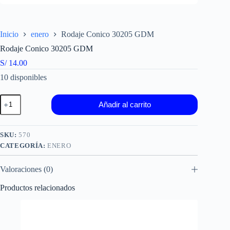
Inicio
enero
Rodaje Conico 30205 GDM
Rodaje Conico 30205 GDM
S/
14.00
10 disponibles
Rodaje
Añadir al carrito
Conico
30205
GDM
cantidad
SKU:
570
CATEGORÍA:
ENERO
Valoraciones (0)
Productos relacionados