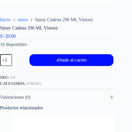
Inicio
enero
Spray Cadena 296 ML Vistony
Spray Cadena 296 ML Vistony
S/
20.00
10 disponibles
Spray
Añadir al carrito
Cadena
296
ML
Vistony
SKU:
34
cantidad
CATEGORÍA:
ENERO
Valoraciones (0)
Productos relacionados