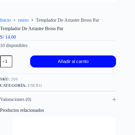
Inicio
enero
Templador De Arrastre Bross Par
Templador De Arrastre Bross Par
S/
14.00
10 disponibles
Templador
Añadir al carrito
De
Arrastre
Bross
Par
SKU:
200
cantidad
CATEGORÍA:
ENERO
Valoraciones (0)
Productos relacionados