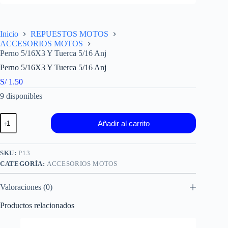
Inicio
REPUESTOS MOTOS
ACCESORIOS MOTOS
Perno 5/16X3 Y Tuerca 5/16 Anj
Perno 5/16X3 Y Tuerca 5/16 Anj
S/
1.50
9 disponibles
Perno
Añadir al carrito
5/16X3
Y
Tuerca
5/16
SKU:
P13
Anj
CATEGORÍA:
ACCESORIOS MOTOS
cantidad
Valoraciones (0)
Productos relacionados