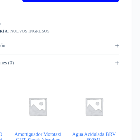
7
RÍA:
NUEVOS INGRESOS
ión
nes (0)
TD
Amortiguador Mototaxi
Agua Acidulada BRV
W
CHT Shock Absorber
500ML