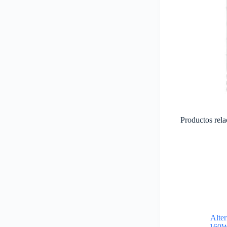
Productos rel
Alte
160