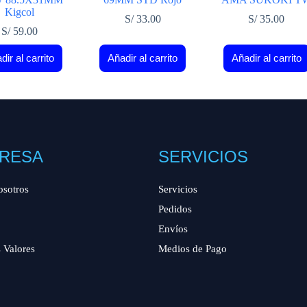
Kigcol
S/
33.00
S/
35.00
S/
59.00
dir al carrito
Añadir al carrito
Añadir al carrito
RESA
SERVICIOS
osotros
Servicios
Pedidos
Envíos
 Valores
Medios de Pago