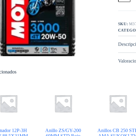
50
Motul
cantidad
SKU:
M3
CATEGO
Descripc
Valoracio
acionados
rnador 12P-3H
Anillo ZS/GY-200
Anillos CB 250 S
W 88.5X31MM
69MM STD Rojo
AMA SUKOKI T