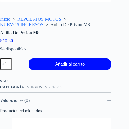
Inicio
REPUESTOS MOTOS
NUEVOS INGRESOS
Anillo De Prision M8
Anillo De Prision M8
S/
0.30
94 disponibles
Anillo
Añadir al carrito
De
Prision
M8
cantidad
SKU:
P6
CATEGORÍA:
NUEVOS INGRESOS
Valoraciones (0)
Productos relacionados