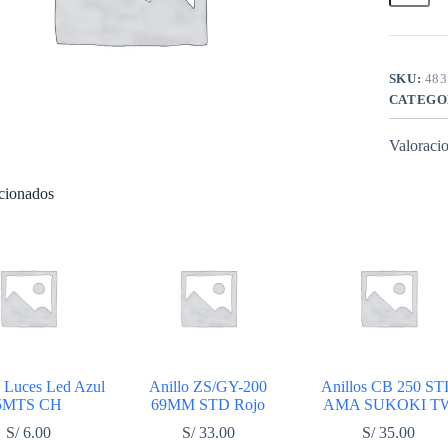
NGK
cantidad
SKU:
483
CATEGO
Valoracio
acionados
 Luces Led Azul
Anillo ZS/GY-200
Anillos CB 250 S
5MTS CH
69MM STD Rojo
AMA SUKOKI T
S/
6.00
S/
33.00
S/
35.00