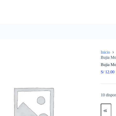
Inicio
Bujia M
Bujia M
S/
12.00
10 dispon
Bujia
Motosierr
BM7A