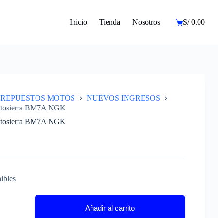
Inicio
Tienda
Nosotros
S/
0.00
Carro
de
compra
REPUESTOS MOTOS
NUEVOS INGRESOS
otosierra BM7A NGK
otosierra BM7A NGK
ibles
a
Añadir al carrito