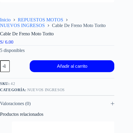
Inicio
REPUESTOS MOTOS
NUEVOS INGRESOS
Cable De Freno Moto Torito
Cable De Freno Moto Torito
S/
6.00
5 disponibles
Cable
Añadir al carrito
De
Freno
Moto
Torito
SKU:
42
cantidad
CATEGORÍA:
NUEVOS INGRESOS
Valoraciones (0)
Productos relacionados