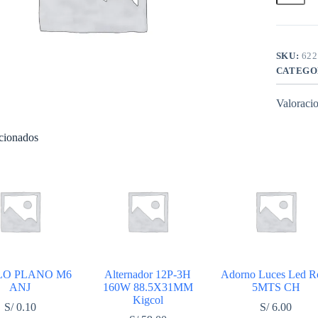
KINGST
BOX
(CAJA)
CH
cantidad
SKU:
622
CATEGO
Valoracio
acionados
LO PLANO M6
Alternador 12P-3H
Adorno Luces Led R
ANJ
160W 88.5X31MM
5MTS CH
Kigcol
S/
0.10
S/
6.00