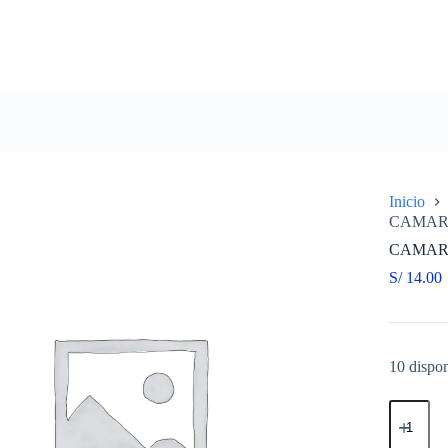
Inicio
CAMARA
CAMARA
S/
14.00
10 dispon
CAMAR
300/275-
21