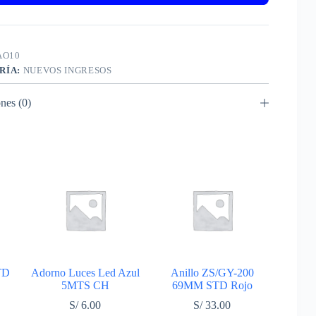
AO10
RÍA:
NUEVOS INGRESOS
nes (0)
TD
Adorno Luces Led Azul
Anillo ZS/GY-200
5MTS CH
69MM STD Rojo
S/
6.00
S/
33.00