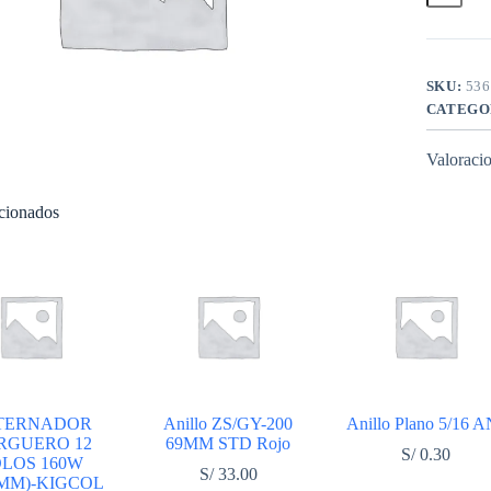
150
KIGCOL
Compatib
200
cantidad
SKU:
536
CATEGO
Valoracio
acionados
TERNADOR
Anillo ZS/GY-200
Anillo Plano 5/16 A
RGUERO 12
69MM STD Rojo
S/
0.30
LOS 160W
S/
33.00
5MM)-KIGCOL