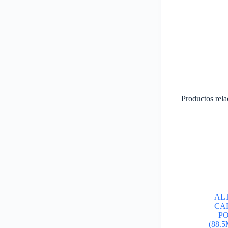
Productos rel
AL
CA
PO
(88.