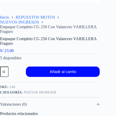
Inicio
REPUESTOS MOTOS
NUEVOS INGRESOS
Empaque Completo CG 250 Con Valancero VARILLERA
Fraguro
Empaque Completo CG 250 Con Valancero VARILLERA
Fraguro
S/
23.00
5 disponibles
Empaque
Añadir al carrito
Completo
CG
250
Con
SKU:
248
Valancero
CATEGORÍA:
NUEVOS INGRESOS
VARILLERA
Fraguro
cantidad
Valoraciones (0)
Productos relacionados