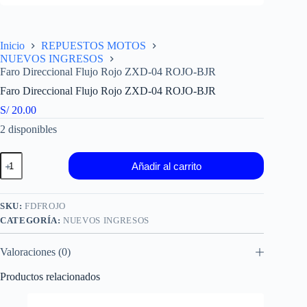
Inicio
REPUESTOS MOTOS
NUEVOS INGRESOS
Faro Direccional Flujo Rojo ZXD-04 ROJO-BJR
Faro Direccional Flujo Rojo ZXD-04 ROJO-BJR
S/
20.00
2 disponibles
Faro
Añadir al carrito
Direccional
Flujo
Rojo
ZXD-
SKU:
FDFROJO
04
CATEGORÍA:
NUEVOS INGRESOS
ROJO-
BJR
cantidad
Valoraciones (0)
Productos relacionados