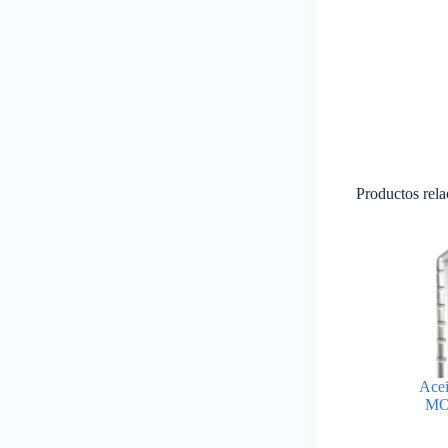
Productos rel
Acei
MO