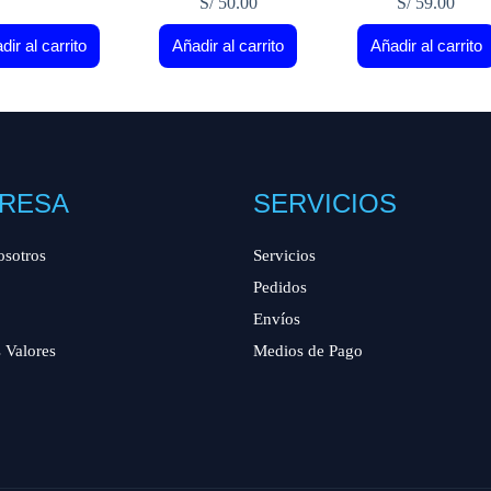
S/
50.00
S/
59.00
dir al carrito
Añadir al carrito
Añadir al carrito
RESA
SERVICIOS
osotros
Servicios
Pedidos
Envíos
 Valores
Medios de Pago