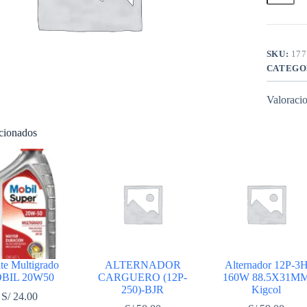
C125G
CH
cantidad
SKU:
177
CATEGO
Valoracio
acionados
te Multigrado
ALTERNADOR
Alternador 12P-3
BIL 20W50
CARGUERO (12P-
160W 88.5X31M
250)-BJR
Kigcol
S/
24.00