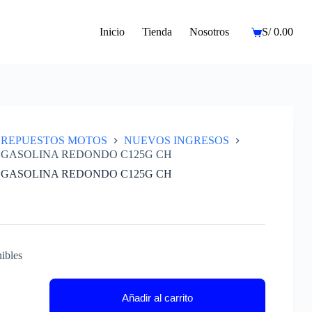
Inicio
Tienda
Nosotros
S/
0.00
Carro
de
compra
REPUESTOS MOTOS
NUEVOS INGRESOS
 GASOLINA REDONDO C125G CH
 GASOLINA REDONDO C125G CH
ibles
NA
Añadir al carrito
DO