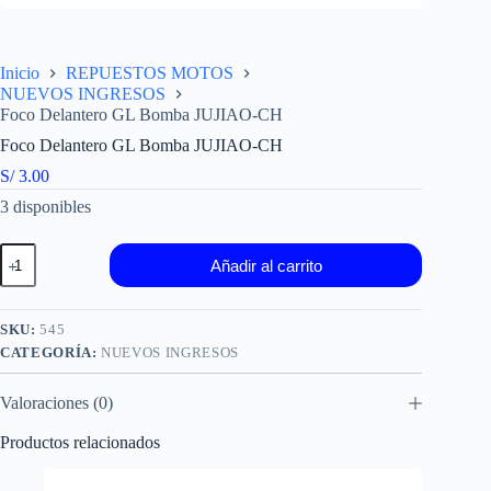
Inicio
REPUESTOS MOTOS
NUEVOS INGRESOS
Foco Delantero GL Bomba JUJIAO-CH
Foco Delantero GL Bomba JUJIAO-CH
S/
3.00
3 disponibles
Foco
Añadir al carrito
Delantero
GL
Bomba
JUJIAO-
SKU:
545
CH
CATEGORÍA:
NUEVOS INGRESOS
cantidad
Valoraciones (0)
Productos relacionados