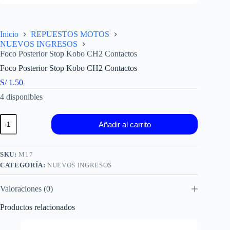
Inicio
REPUESTOS MOTOS
NUEVOS INGRESOS
Foco Posterior Stop Kobo CH2 Contactos
Foco Posterior Stop Kobo CH2 Contactos
S/
1.50
4 disponibles
Foco
Añadir al carrito
Posterior
Stop
Kobo
CH2
SKU:
M17
Contactos
CATEGORÍA:
NUEVOS INGRESOS
cantidad
Valoraciones (0)
Productos relacionados