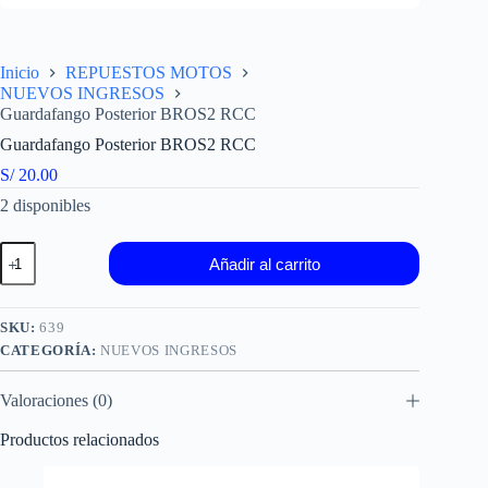
Inicio
REPUESTOS MOTOS
NUEVOS INGRESOS
Guardafango Posterior BROS2 RCC
Guardafango Posterior BROS2 RCC
S/
20.00
2 disponibles
Guardafango
Añadir al carrito
Posterior
BROS2
RCC
cantidad
SKU:
639
CATEGORÍA:
NUEVOS INGRESOS
Valoraciones (0)
Productos relacionados