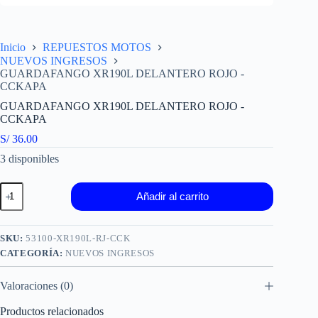
Inicio
REPUESTOS MOTOS
NUEVOS INGRESOS
GUARDAFANGO XR190L DELANTERO ROJO -
CCKAPA
GUARDAFANGO XR190L DELANTERO ROJO -
CCKAPA
S/
36.00
3 disponibles
GUARDAFANGO
Añadir al carrito
XR190L
DELANTERO
ROJO
-
SKU:
53100-XR190L-RJ-CCK
CCKAPA
CATEGORÍA:
NUEVOS INGRESOS
cantidad
Valoraciones (0)
Productos relacionados