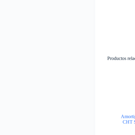
Productos rel
Amorti
CHT S