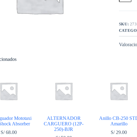
Recto
(buche
)
CH
cantidad
SKU:
273
CATEGO
Valoracio
acionados
guador Mototaxi
ALTERNADOR
Anillo CB-250 ST
hock Absorber
CARGUERO (12P-
Amarillo
250)-BJR
S/
68.00
S/
29.00