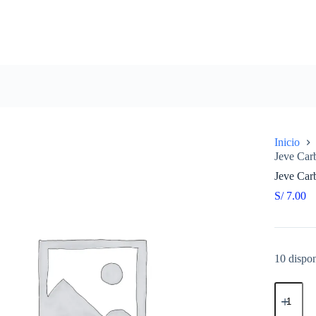
Inicio
Jeve Car
Jeve Car
S/
7.00
10 dispon
Jeve
Carburad
MTF