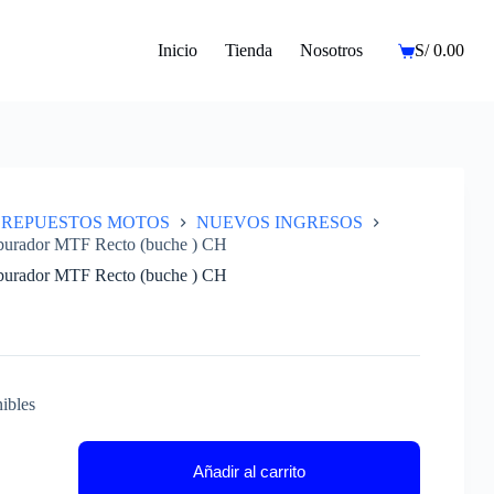
Inicio
Tienda
Nosotros
S/
0.00
Carro
de
compra
REPUESTOS MOTOS
NUEVOS INGRESOS
burador MTF Recto (buche ) CH
burador MTF Recto (buche ) CH
ibles
or
Añadir al carrito