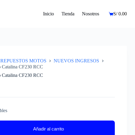
Inicio
Tienda
Nosotros
S/
0.00
Carro
de
compra
REPUESTOS MOTOS
NUEVOS INGRESOS
o Catalina CF230 RCC
o Catalina CF230 RCC
bles
Añadir al carrito