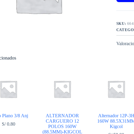
SKU:
664
CATEGO
Valoracio
acionados
o Plano 3/8 Anj
ALTERNADOR
Alternador 12P-3
CARGUERO 12
160W 88.5X31M
S/
0.80
POLOS 160W
Kigcol
(88.5MM)-KIGCOL