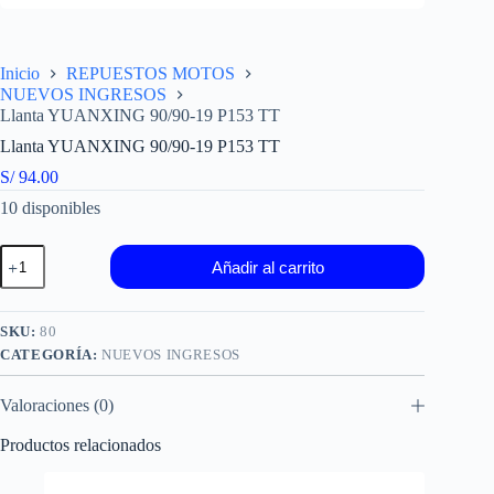
Inicio
REPUESTOS MOTOS
NUEVOS INGRESOS
Llanta YUANXING 90/90-19 P153 TT
Llanta YUANXING 90/90-19 P153 TT
S/
94.00
10 disponibles
Llanta
Añadir al carrito
YUANXING
90/90-
19
P153
SKU:
80
TT
CATEGORÍA:
NUEVOS INGRESOS
cantidad
Valoraciones (0)
Productos relacionados