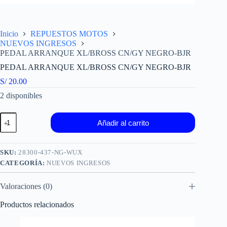
Inicio
REPUESTOS MOTOS
NUEVOS INGRESOS
PEDAL ARRANQUE XL/BROSS CN/GY NEGRO-BJR
PEDAL ARRANQUE XL/BROSS CN/GY NEGRO-BJR
S/
20.00
2 disponibles
PEDAL
Añadir al carrito
ARRANQUE
XL/BROSS
CN/GY
NEGRO-
SKU:
28300-437-NG-WUX
BJR
CATEGORÍA:
NUEVOS INGRESOS
cantidad
Valoraciones (0)
Productos relacionados