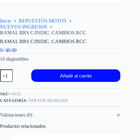
Inicio
REPUESTOS MOTOS
NUEVOS INGRESOS
RAMAL BRS C/INDIC. CAMBIOS RCC
RAMAL BRS C/INDIC. CAMBIOS RCC
S/
40.00
10 disponibles
RAMAL
Añadir al carrito
BRS
C/INDIC.
CAMBIOS
RCC
SKU:
6653
cantidad
CATEGORÍA:
NUEVOS INGRESOS
Valoraciones (0)
Productos relacionados