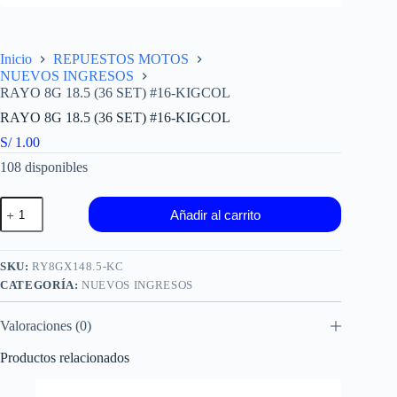
Inicio
REPUESTOS MOTOS
NUEVOS INGRESOS
RAYO 8G 18.5 (36 SET) #16-KIGCOL
RAYO 8G 18.5 (36 SET) #16-KIGCOL
S/
1.00
108 disponibles
RAYO
Añadir al carrito
8G
18.5
(36
SET)
SKU:
RY8GX148.5-KC
#16-
CATEGORÍA:
NUEVOS INGRESOS
KIGCOL
cantidad
Valoraciones (0)
Productos relacionados