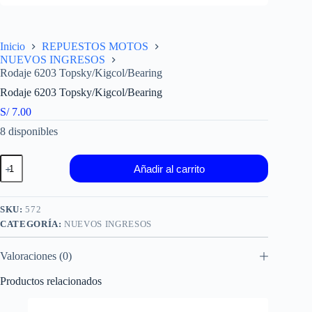
Inicio
REPUESTOS MOTOS
NUEVOS INGRESOS
Rodaje 6203 Topsky/Kigcol/Bearing
Rodaje 6203 Topsky/Kigcol/Bearing
S/
7.00
8 disponibles
Rodaje
Añadir al carrito
6203
Topsky/Kigcol/Bearing
cantidad
SKU:
572
CATEGORÍA:
NUEVOS INGRESOS
Valoraciones (0)
Productos relacionados