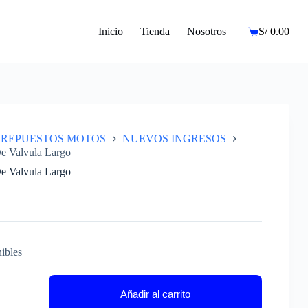
Inicio
Tienda
Nosotros
S/
0.00
Carro
de
compra
REPUESTOS MOTOS
NUEVOS INGRESOS
e Valvula Largo
e Valvula Largo
ibles
Añadir al carrito