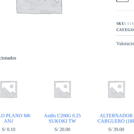
Largo
cantidad
SKU:
114
CATEGO
Valoracio
acionados
LO PLANO M6
Anillo C200G 0.25
ALTERNADOR
ANJ
SUKOKI TW
CARGUERO (18
S/
0.10
S/
20.00
S/
39.00