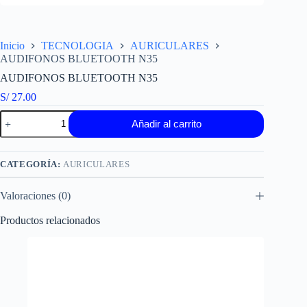
Inicio
TECNOLOGIA
AURICULARES
AUDIFONOS BLUETOOTH N35
AUDIFONOS BLUETOOTH N35
S/
27.00
AUDIFONOS
Añadir al carrito
BLUETOOTH
N35
cantidad
CATEGORÍA:
AURICULARES
Valoraciones (0)
Productos relacionados