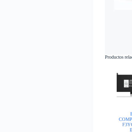
Productos rel
COMP
F3YG