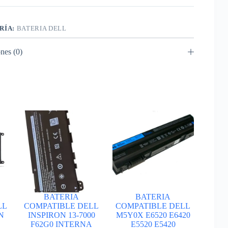
A
RÍA:
BATERIA DELL
nes (0)
BATERIA
BATERIA
LL
COMPATIBLE DELL
COMPATIBLE DELL
N
INSPIRON 13-7000
M5Y0X E6520 E6420
F62G0 INTERNA
E5520 E5420