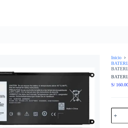
Inicio
BATERI
BATERI
BATERI
S/
160.0
BATERI
COMPAT
DELL
13-