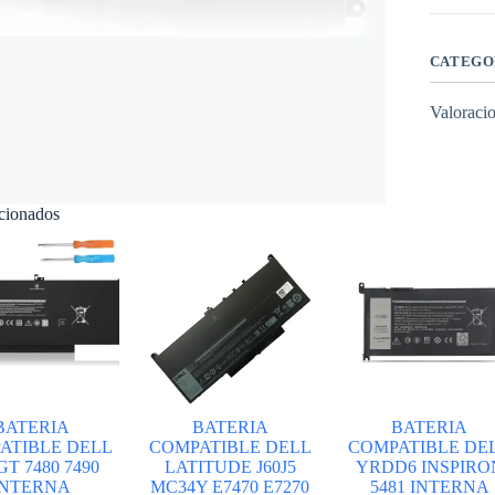
5000
WDXOR
INTERN
cantidad
CATEGO
Valoracio
acionados
BATERIA
BATERIA
BATERIA
ATIBLE DELL
COMPATIBLE DELL
COMPATIBLE DE
T 7480 7490
LATITUDE J60J5
YRDD6 INSPIRO
INTERNA
MC34Y E7470 E7270
5481 INTERNA