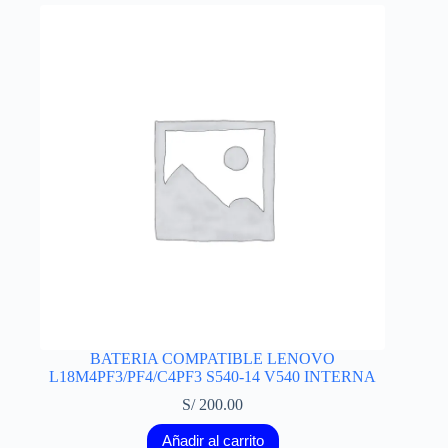
BATERIA COMPATIBLE LENOVO
L18M4PF3/PF4/C4PF3 S540-14 V540 INTERNA
S/
200.00
Añadir al carrito