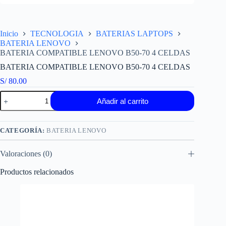
Inicio
TECNOLOGIA
BATERIAS LAPTOPS
BATERIA LENOVO
BATERIA COMPATIBLE LENOVO B50-70 4 CELDAS
BATERIA COMPATIBLE LENOVO B50-70 4 CELDAS
S/
80.00
BATERIA
Añadir al carrito
COMPATIBLE
LENOVO
B50-
70
CATEGORÍA:
BATERIA LENOVO
4
CELDAS
Valoraciones (0)
cantidad
Productos relacionados