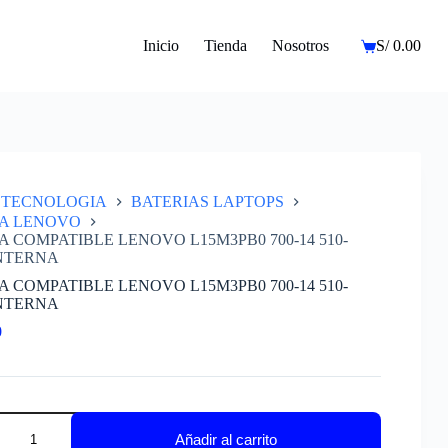
Inicio
Tienda
Nosotros
S/
0.00
Carro
de
compra
TECNOLOGIA
BATERIAS LAPTOPS
IA LENOVO
A COMPATIBLE LENOVO L15M3PB0 700-14 510-
INTERNA
A COMPATIBLE LENOVO L15M3PB0 700-14 510-
INTERNA
0
A
IBLE
Añadir al carrito