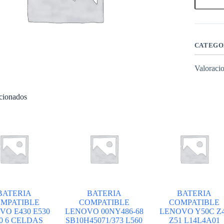
LENOV
L15M3P
700-
14
510-
14ISK
CATEGO
INTERN
cantidad
Valoracio
acionados
BATERIA
BATERIA
BATERIA
MPATIBLE
COMPATIBLE
COMPATIBLE
VO E430 E530
LENOVO 00NY486-68
LENOVO Y50C Z
0 6 CELDAS
SB10H45071/373 L560
Z51 L14L4A01