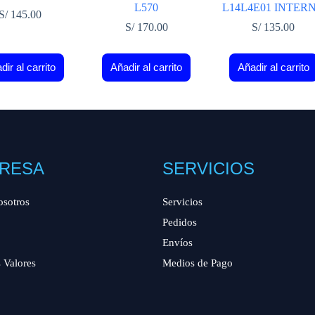
L570
L14L4E01 INTER
S/
145.00
S/
170.00
S/
135.00
dir al carrito
Añadir al carrito
Añadir al carrito
RESA
SERVICIOS
osotros
Servicios
Pedidos
Envíos
 Valores
Medios de Pago