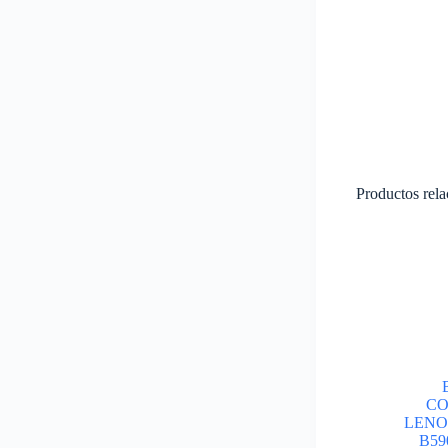
Productos rel
CO
LENO
B59