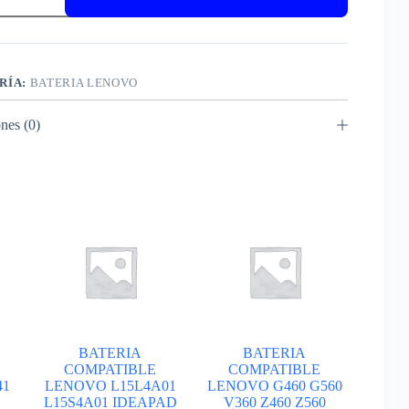
O
B0
RÍA:
BATERIA LENOVO
A
nes (0)
BATERIA
BATERIA
COMPATIBLE
COMPATIBLE
41
LENOVO L15L4A01
LENOVO G460 G560
L15S4A01 IDEAPAD
V360 Z460 Z560