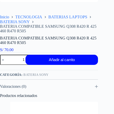
Inicio
TECNOLOGIA
BATERIAS LAPTOPS
BATERIA SONY
BATERIA COMPATIBLE SAMSUNG Q308 R420 R 425
460 R470 R505
BATERIA COMPATIBLE SAMSUNG Q308 R420 R 425
460 R470 R505
S/
70.00
BATERIA
Añadir al carrito
COMPATIBLE
SAMSUNG
Q308
R420
CATEGORÍA:
BATERIA SONY
R
425
Valoraciones (0)
460
R470
R505
Productos relacionados
cantidad