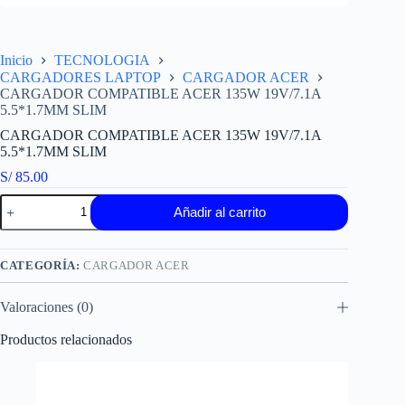
Inicio
TECNOLOGIA
CARGADORES LAPTOP
CARGADOR ACER
CARGADOR COMPATIBLE ACER 135W 19V/7.1A
5.5*1.7MM SLIM
CARGADOR COMPATIBLE ACER 135W 19V/7.1A
5.5*1.7MM SLIM
S/
85.00
CARGADOR
Añadir al carrito
COMPATIBLE
ACER
135W
19V/7.1A
CATEGORÍA:
CARGADOR ACER
5.5*1.7MM
SLIM
Valoraciones (0)
cantidad
Productos relacionados