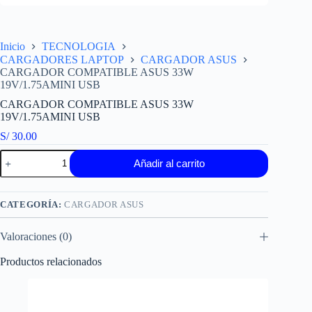
Inicio
TECNOLOGIA
CARGADORES LAPTOP
CARGADOR ASUS
CARGADOR COMPATIBLE ASUS 33W
19V/1.75AMINI USB
CARGADOR COMPATIBLE ASUS 33W
19V/1.75AMINI USB
S/
30.00
CARGADOR
Añadir al carrito
COMPATIBLE
ASUS
33W
19V/1.75AMINI
CATEGORÍA:
CARGADOR ASUS
USB
cantidad
Valoraciones (0)
Productos relacionados