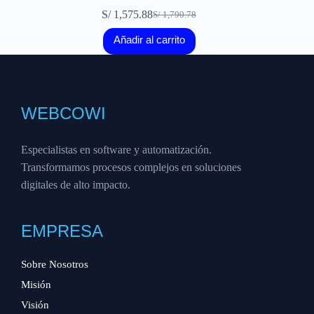
S/
1,575.88
S/
1,790.78
El
El
precio
precio
Añadir al carrito
original
actual
era:
es:
S/ 1,790.78.
S/ 1,575.88.
WEBCOWI
Especialistas en software y automatización.
Transformamos procesos complejos en soluciones
digitales de alto impacto.
EMPRESA
Sobre Nosotros
Misión
Visión