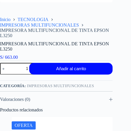
Inicio
TECNOLOGIA
IMPRESORAS MULTIFUNCIONALES
IMPRESORA MULTIFUNCIONAL DE TINTA EPSON
L3250
IMPRESORA MULTIFUNCIONAL DE TINTA EPSON
L3250
S/
663.00
IMPRESORA
Añadir al carrito
MULTIFUNCIONAL
DE
TINTA
EPSON
CATEGORÍA:
IMPRESORAS MULTIFUNCIONALES
L3250
cantidad
Valoraciones (0)
Productos relacionados
OFERTA