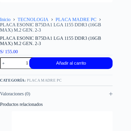
Inicio
TECNOLOGIA
PLACA MADRE PC
PLACA ESONIC B75DA1 LGA 1155 DDR3 (16GB
MAX) M.2 GEN. 2-3
PLACA ESONIC B75DA1 LGA 1155 DDR3 (16GB
MAX) M.2 GEN. 2-3
S/
155.00
PLACA
Añadir al carrito
ESONIC
B75DA1
LGA
1155
CATEGORÍA:
PLACA MADRE PC
DDR3
(16GB
Valoraciones (0)
MAX)
M.2
GEN.
Productos relacionados
2-
3
cantidad