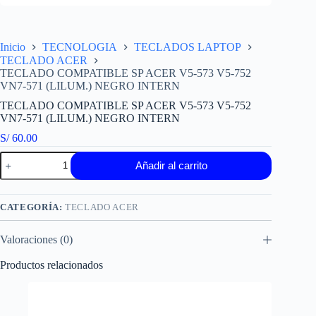
Inicio
TECNOLOGIA
TECLADOS LAPTOP
TECLADO ACER
TECLADO COMPATIBLE SP ACER V5-573 V5-752
VN7-571 (LILUM.) NEGRO INTERN
TECLADO COMPATIBLE SP ACER V5-573 V5-752
VN7-571 (LILUM.) NEGRO INTERN
S/
60.00
TECLADO
Añadir al carrito
COMPATIBLE
SP
ACER
V5-
CATEGORÍA:
TECLADO ACER
573
V5-
Valoraciones (0)
752
VN7-
571
Productos relacionados
(LILUM.)
NEGRO
INTERN
cantidad